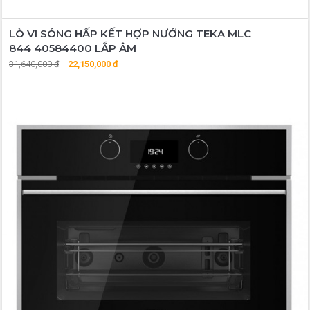
LÒ VI SÓNG HẤP KẾT HỢP NƯỚNG TEKA MLC
844 40584400 LẮP ÂM
31,640,000 đ
22,150,000 đ