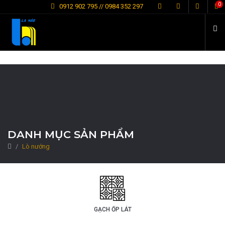
L
0
0912 902 795 // 0984 352 297
DANH MỤC SẢN PHẨM
Lò nướng
GẠCH ỐP LÁT