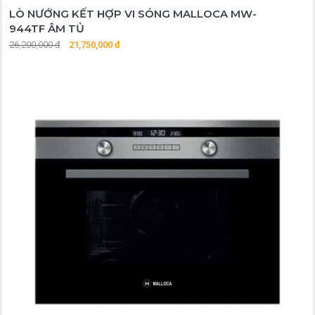
LÒ NƯỚNG KẾT HỢP VI SÓNG MALLOCA MW-
944TF ÂM TỦ
26,200,000 đ
21,750,000 đ