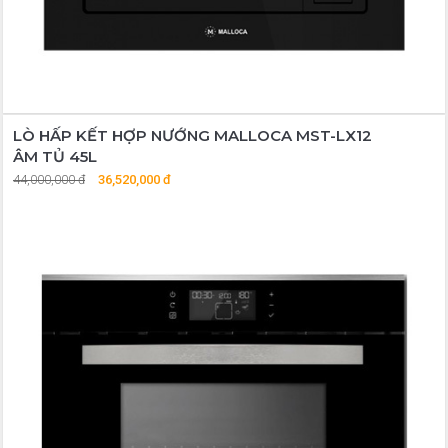
LÒ HẤP KẾT HỢP NƯỚNG MALLOCA MST-LX12
ÂM TỦ 45L
44,000,000 đ
36,520,000 đ