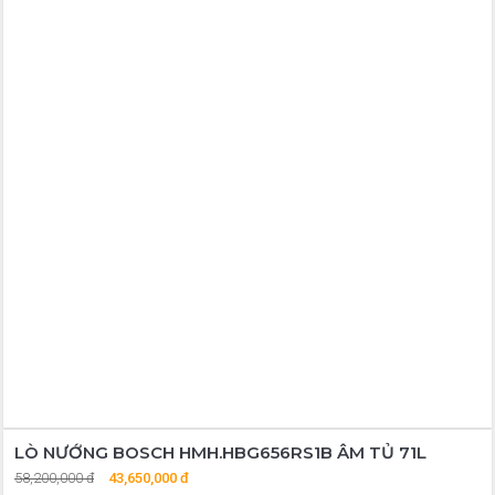
LÒ NƯỚNG BOSCH HMH.HBG656RS1B ÂM TỦ 71L
58,200,000 đ
43,650,000 đ