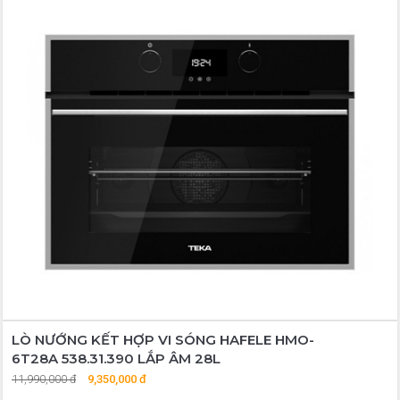
LÒ NƯỚNG KẾT HỢP VI SÓNG HAFELE HMO-
6T28A 538.31.390 LẮP ÂM 28L
11,990,000 đ
9,350,000 đ