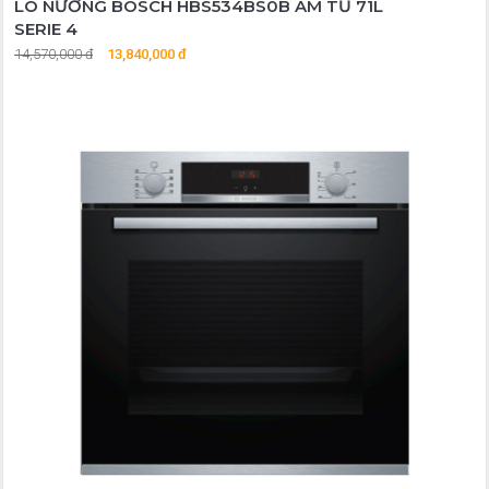
LÒ NƯỚNG BOSCH HBS534BS0B ÂM TỦ 71L
SERIE 4
14,570,000 đ
13,840,000 đ